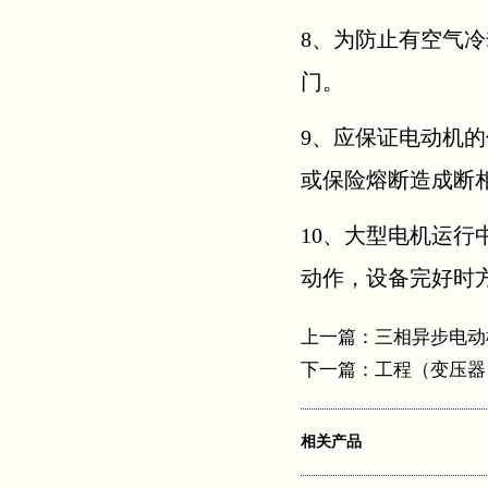
8、为防止有空气
门。
9、应保证电动机
或保险熔断造成断
10、大型电机运
动作，设备完好时
上一篇：
三相异步电动
下一篇：
工程（变压器
相关产品