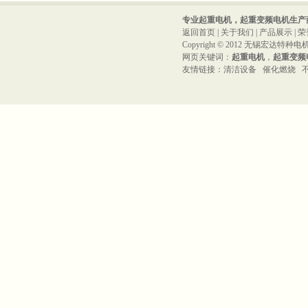
专业
起重电机
，
起重变频电机
生产
返回首页
|
关于我们
|
产品展示
|
荣
Copyright © 2012 无锡宏达特种电
网页关键词：
起重电机
，
起重变频
友情链接：
清洁设备
催化燃烧