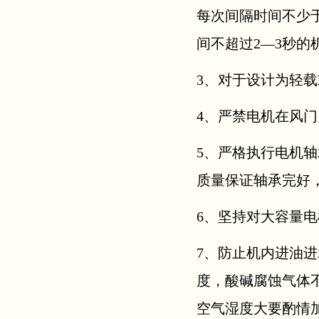
每次间隔时间不少
间不超过2—3秒的
3、对于设计为轻
4、严禁电机在风
5、严格执行电机
质量保证轴承完好
6、坚持对大容量
7、防止机内进油
度，酸碱腐蚀气体
空气湿度大要酌情